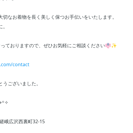
大切なお着物を長く美しく保つお手伝いをいたします。
に。
 となっておりますので、ぜひお気軽にご相談ください👘✨
a.com/contact
とうございました。
°⌖꙳✧
嵯峨広沢西裏町32-15