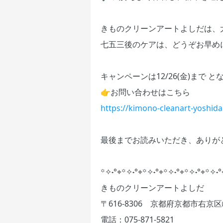
きものクリーンアートよしだは、
七五三後のケアは、どうぞお早め
キャンペーンは12/26(金)まで
👉お問い合わせはこちら
https://kimono-cleanart-yoshid
最後までお読みいただき、ありが
꙳✧˖°⌖꙳✧˖°⌖꙳✧˖°⌖꙳✧˖°⌖꙳✧˖°⌖꙳✧˖
きものクリーンアートよしだ
〒616-8306 京都府京都市右京区
電話：075-871-5821